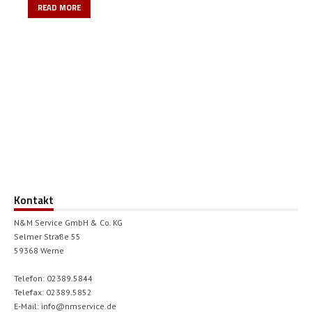
READ MORE
Kontakt
N&M Service GmbH & Co. KG
Selmer Straße 55
59368 Werne
Telefon: 02389.5844
Telefax: 02389.5852
E-Mail: info@nmservice.de